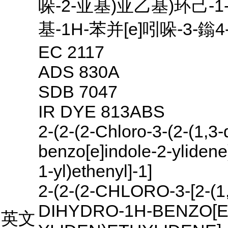
哚-2-亚基)亚乙基)环己-1-
基-1H-苯并[e]吲哚-3-
EC 2117
ADS 830A
SDB 7047
IR DYE 813ABS
2-(2-(2-Chloro-3-(2-(1,3-
benzo[e]indole-2-ylidene
1-yl)ethenyl]-1]
2-(2-(2-CHLORO-3-[2-(
DIHYDRO-1H-BENZO[E]
英文