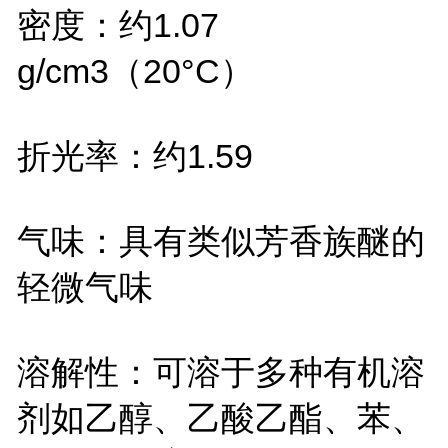
密度：约
1.07
g/cm
3（
20
°
C
）
折光率：约
1.59
气味：具有类似芳香族醚的
轻微气味
溶解性：可溶于多种有机溶
剂如乙醇、乙酸乙酯、苯、